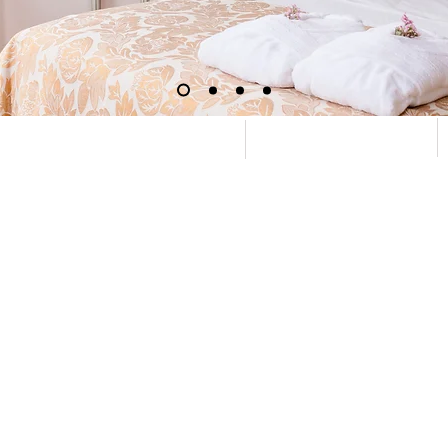
© 2021 par Torres da Vila
E-MAIL:
geral.torresdavila@gmail.com