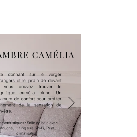
IE
CONTACT
Mais
AMBRE CAMÉLIA
ite donnant sur le verger
rangers et le jardin de devant
 vous pouvez trouver le
gnifique camélia blanc. Un
imum de confort pour profiter
einement de la sensation de
n-être.
ractéristiques : Salle de bain avec
douche, lit King size, Wi-Fi, TV et
climatisation